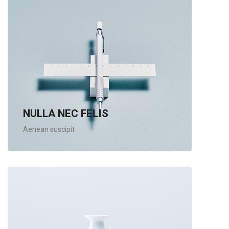
NULLA NEC FELIS
Aenean suscipit