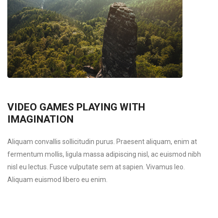
VIDEO GAMES PLAYING WITH
IMAGINATION
Aliquam convallis sollicitudin purus. Praesent aliquam, enim at
fermentum mollis, ligula massa adipiscing nisl, ac euismod nibh
nisl eu lectus. Fusce vulputate sem at sapien. Vivamus leo.
Aliquam euismod libero eu enim.