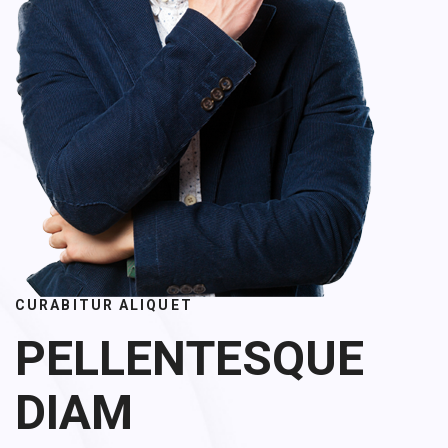
CURABITUR ALIQUET
PELLENTESQUE
DIAM