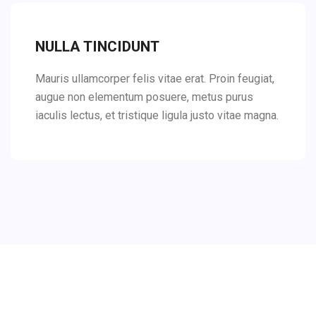
NULLA TINCIDUNT
Mauris ullamcorper felis vitae erat. Proin feugiat,
augue non elementum posuere, metus purus
iaculis lectus, et tristique ligula justo vitae magna.