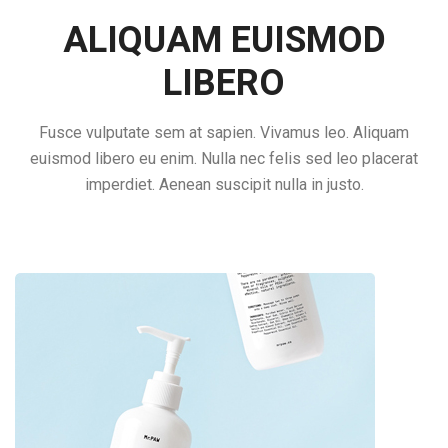
ALIQUAM EUISMOD
LIBERO
Fusce vulputate sem at sapien. Vivamus leo. Aliquam
euismod libero eu enim. Nulla nec felis sed leo placerat
imperdiet. Aenean suscipit nulla in justo.