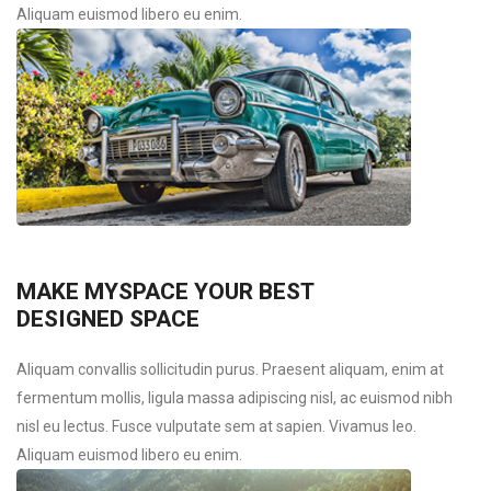
Aliquam euismod libero eu enim.
MAKE MYSPACE YOUR BEST
DESIGNED SPACE
Aliquam convallis sollicitudin purus. Praesent aliquam, enim at
fermentum mollis, ligula massa adipiscing nisl, ac euismod nibh
nisl eu lectus. Fusce vulputate sem at sapien. Vivamus leo.
Aliquam euismod libero eu enim.