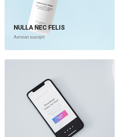
NULLA NEC FELIS
Aenean suscipit