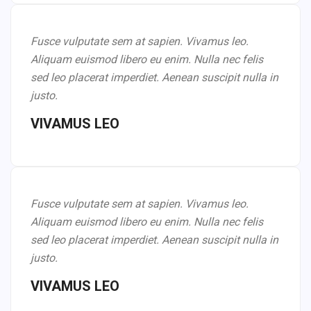
Fusce vulputate sem at sapien. Vivamus leo.
Aliquam euismod libero eu enim. Nulla nec felis
sed leo placerat imperdiet. Aenean suscipit nulla in
justo.
VIVAMUS LEO
Fusce vulputate sem at sapien. Vivamus leo.
Aliquam euismod libero eu enim. Nulla nec felis
sed leo placerat imperdiet. Aenean suscipit nulla in
justo.
VIVAMUS LEO