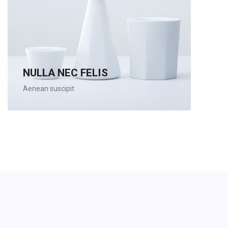
NULLA NEC FELIS
Aenean suscipit