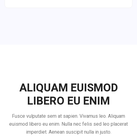
ALIQUAM EUISMOD
LIBERO EU ENIM
Fusce vulputate sem at sapien. Vivamus leo. Aliquam
euismod libero eu enim. Nulla nec felis sed leo placerat
imperdiet. Aenean suscipit nulla in justo.